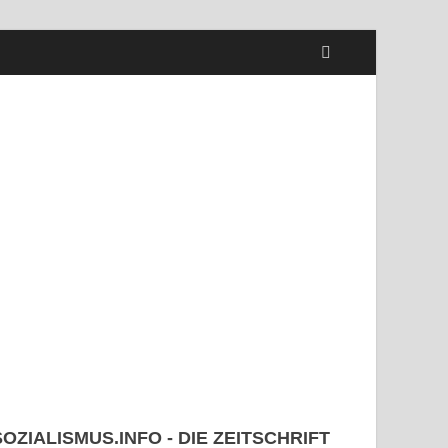
utoindustrie: Widerstand konzernübe
 Juli 2026
SOZIALISMUS.INFO - DIE ZEITSCHRIFT