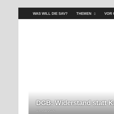
WAS WILL DIE SAV?
THEMEN
VOR 
 wir
DGB: Widerstand statt K
13. Juli 2026