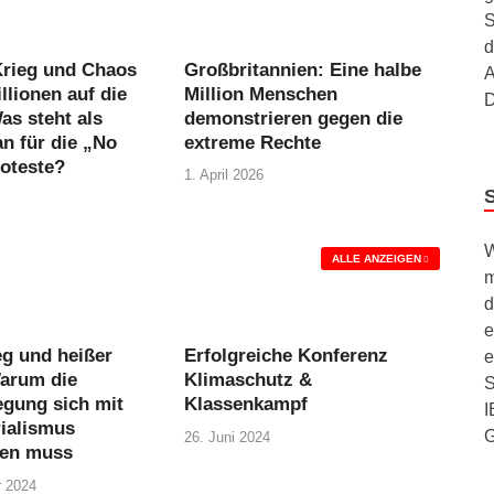
S
d
Krieg und Chaos
Großbritannien: Eine halbe
A
llionen auf die
Million Menschen
D
as steht als
demonstrieren gegen die
n für die „No
extreme Rechte
oteste?
1. April 2026
W
ALLE ANZEIGEN
m
d
e
eg und heißer
Erfolgreiche Konferenz
e
Warum die
Klimaschutz &
S
gung sich mit
Klassenkampf
I
ialismus
26. Juni 2024
gen muss
r 2024