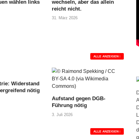
uen wählen links
wechseln, aber das allein
reicht nicht.
31. März 2026
ALLE ANZEIGEN
trie: Widerstand
ergreifend nötig
D
Aufstand gegen DGB-
A
Führung nötig
D
3. Juli 2026
L
D
d
ALLE ANZEIGEN
g