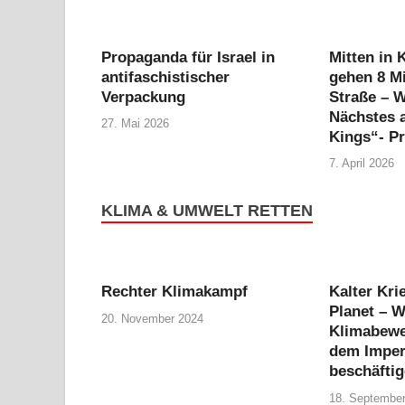
Propaganda für Israel in
Mitten in 
antifaschistischer
gehen 8 Mi
Verpackung
Straße – W
Nächstes a
27. Mai 2026
Kings“- Pr
7. April 2026
KLIMA & UMWELT RETTEN
Rechter Klimakampf
Kalter Kri
Planet – 
20. November 2024
Klimabewe
dem Imper
beschäfti
18. Septembe