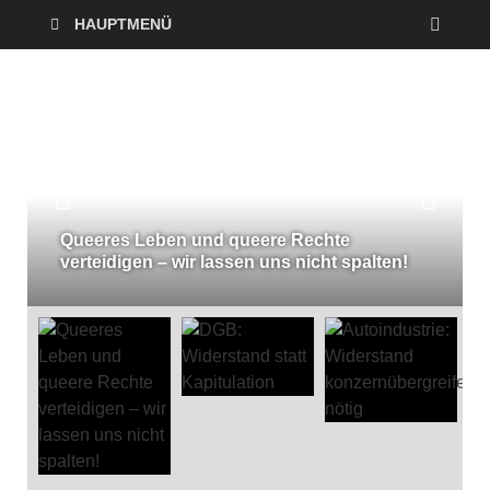
HAUPTMENÜ
Queeres Leben und queere Rechte
verteidigen – wir lassen uns nicht spalten!